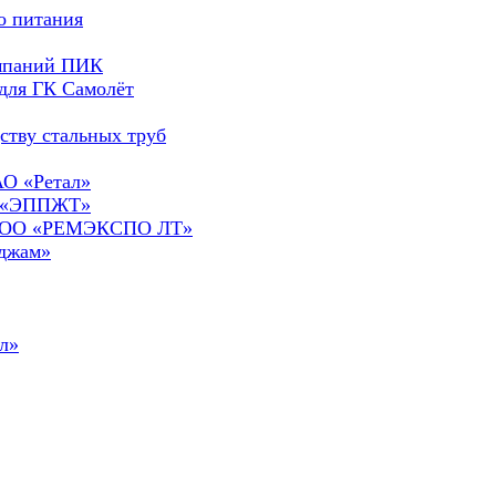
о питания
омпаний ПИК
для ГК Самолёт
ству стальных труб
АО «Ретал»
О «ЭППЖТ»
а ООО «РЕМЭКСПО ЛТ»
сджам»
л»