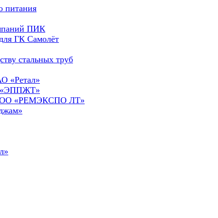
о питания
омпаний ПИК
для ГК Самолёт
ству стальных труб
АО «Ретал»
О «ЭППЖТ»
а ООО «РЕМЭКСПО ЛТ»
сджам»
л»