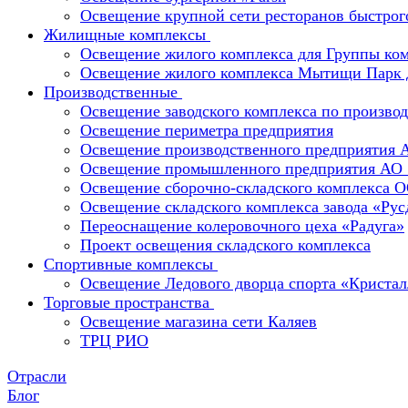
Освещение крупной сети ресторанов быстрог
Жилищные комплексы
Освещение жилого комплекса для Группы к
Освещение жилого комплекса Мытищи Парк 
Производственные
Освещение заводского комплекса по производ
Освещение периметра предприятия
Освещение производственного предприятия 
Освещение промышленного предприятия А
Освещение сборочно-складского комплекс
Освещение складского комплекса завода «Ру
Переоснащение колеровочного цеха «Радуга»
Проект освещения складского комплекса
Спортивные комплексы
Освещение Ледового дворца спорта «Кристал
Торговые пространства
Освещение магазина сети Каляев
ТРЦ РИО
Отрасли
Блог