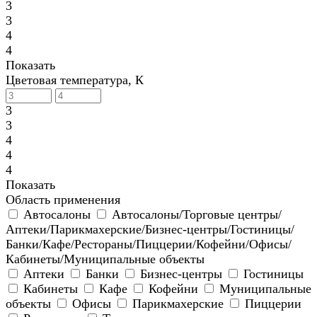
3
3
4
4
Показать
Цветовая температура, К
3
3
4
4
4
Показать
Область применения
Автосалоны
Автосалоны/Торговые центры/
Аптеки/Парикмахерские/Бизнес-центры/Гостиницы/
Банки/Кафе/Рестораны/Пиццерии/Кофейни/Офисы/
Кабинеты/Муниципальные объекты
Аптеки
Банки
Бизнес-центры
Гостиницы
Кабинеты
Кафе
Кофейни
Муниципальные
объекты
Офисы
Парикмахерские
Пиццерии