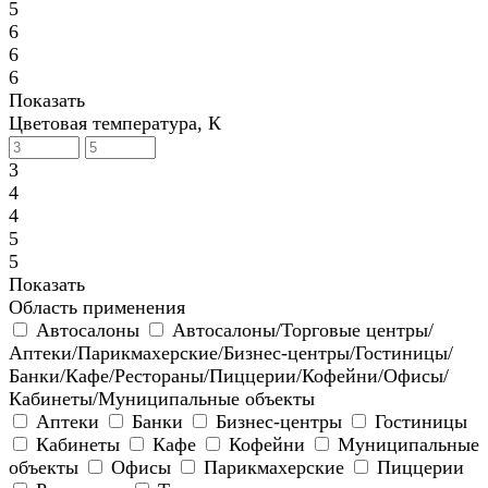
5
6
6
6
Показать
Цветовая температура, К
3
4
4
5
5
Показать
Область применения
Автосалоны
Автосалоны/Торговые центры/
Аптеки/Парикмахерские/Бизнес-центры/Гостиницы/
Банки/Кафе/Рестораны/Пиццерии/Кофейни/Офисы/
Кабинеты/Муниципальные объекты
Аптеки
Банки
Бизнес-центры
Гостиницы
Кабинеты
Кафе
Кофейни
Муниципальные
объекты
Офисы
Парикмахерские
Пиццерии