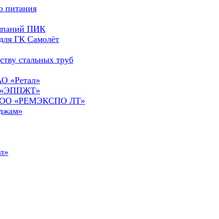
о питания
омпаний ПИК
для ГК Самолёт
ству стальных труб
АО «Ретал»
О «ЭППЖТ»
а ООО «РЕМЭКСПО ЛТ»
сджам»
л»