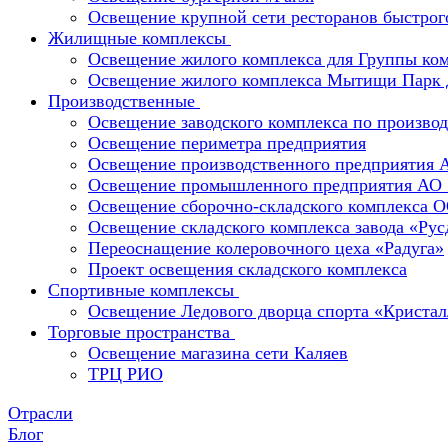
Освещение крупной сети ресторанов быстрог
Жилищные комплексы
Освещение жилого комплекса для Группы к
Освещение жилого комплекса Мытищи Парк 
Производственные
Освещение заводского комплекса по производ
Освещение периметра предприятия
Освещение производственного предприятия 
Освещение промышленного предприятия А
Освещение сборочно-складского комплекс
Освещение складского комплекса завода «Ру
Переоснащение колеровочного цеха «Радуга»
Проект освещения складского комплекса
Спортивные комплексы
Освещение Ледового дворца спорта «Кристал
Торговые пространства
Освещение магазина сети Каляев
ТРЦ РИО
Отрасли
Блог