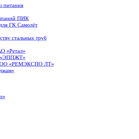
о питания
омпаний ПИК
для ГК Самолёт
ству стальных труб
АО «Ретал»
О «ЭППЖТ»
а ООО «РЕМЭКСПО ЛТ»
сджам»
л»