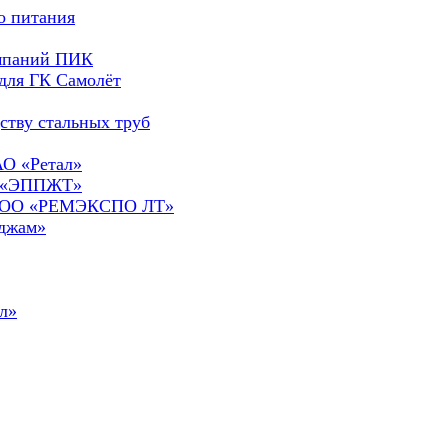
о питания
омпаний ПИК
для ГК Самолёт
ству стальных труб
АО «Ретал»
О «ЭППЖТ»
а ООО «РЕМЭКСПО ЛТ»
сджам»
л»