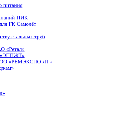
о питания
омпаний ПИК
для ГК Самолёт
ству стальных труб
АО «Ретал»
О «ЭППЖТ»
а ООО «РЕМЭКСПО ЛТ»
сджам»
л»