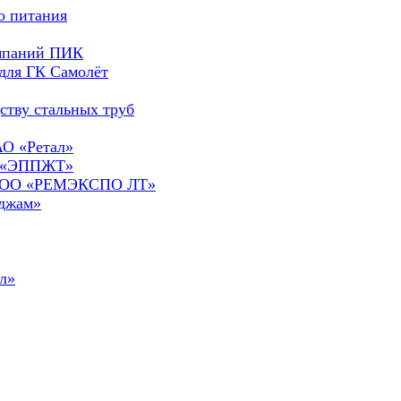
о питания
омпаний ПИК
для ГК Самолёт
ству стальных труб
АО «Ретал»
О «ЭППЖТ»
а ООО «РЕМЭКСПО ЛТ»
сджам»
л»