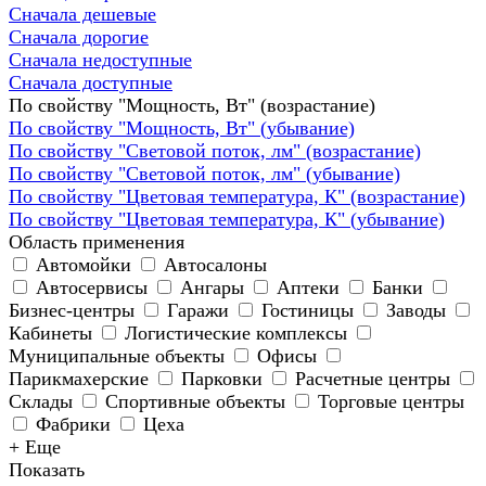
Сначала дешевые
Сначала дорогие
Сначала недоступные
Сначала доступные
По свойству "Мощность, Вт" (возрастание)
По свойству "Мощность, Вт" (убывание)
По свойству "Световой поток, лм" (возрастание)
По свойству "Световой поток, лм" (убывание)
По свойству "Цветовая температура, К" (возрастание)
По свойству "Цветовая температура, К" (убывание)
Область применения
Автомойки
Автосалоны
Автосервисы
Ангары
Аптеки
Банки
Бизнес-центры
Гаражи
Гостиницы
Заводы
Кабинеты
Логистические комплексы
Муниципальные объекты
Офисы
Парикмахерские
Парковки
Расчетные центры
Склады
Спортивные объекты
Торговые центры
Фабрики
Цеха
+ Еще
Показать