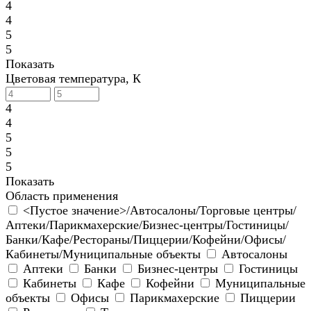
4
4
5
5
Показать
Цветовая температура, К
4
4
5
5
5
Показать
Область применения
<Пустое значение>/Автосалоны/Торговые центры/
Аптеки/Парикмахерские/Бизнес-центры/Гостиницы/
Банки/Кафе/Рестораны/Пиццерии/Кофейни/Офисы/
Кабинеты/Муниципальные объекты
Автосалоны
Аптеки
Банки
Бизнес-центры
Гостиницы
Кабинеты
Кафе
Кофейни
Муниципальные
объекты
Офисы
Парикмахерские
Пиццерии